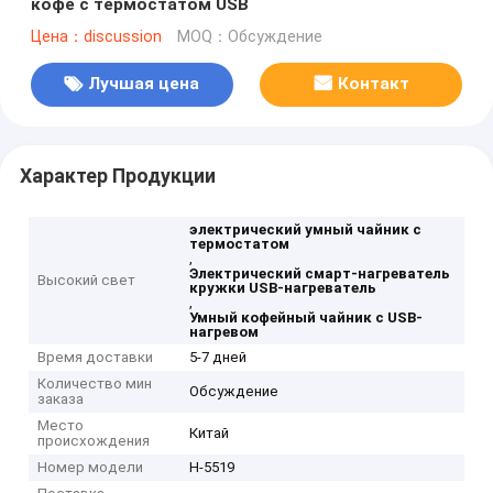
кофе с термостатом USB
Цена：discussion
MOQ：Обсуждение
Лучшая цена
Контакт
Характер Продукции
электрический умный чайник с
термостатом
,
Электрический смарт-нагреватель
Высокий свет
кружки USB-нагреватель
,
Умный кофейный чайник с USB-
нагревом
Время доставки
5-7 дней
Количество мин
Обсуждение
заказа
Место
Китай
происхождения
Номер модели
H-5519