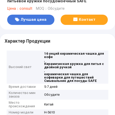
питьевой кружки посудомоечный SAFE
Цена：consult
MOQ：Обсудите
Лучшая цена
Контакт
Характер Продукции
16 унций керамическая чашка для
кофе
,
Керамическая кружка для питья с
Высокий свет
двойной ручкой
,
керамическая чашка для
кофеварки для путешествий
Смывальник для посуды SAFE
Время доставки
5-7 дней
Количество мин
Обсудите
заказа
Место
Китай
происхождения
Номер модели
H-5610