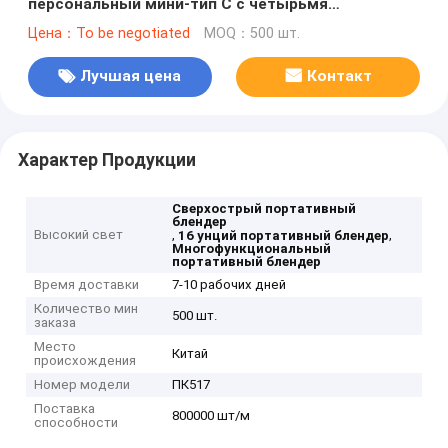
персональный мини-тип С с четырьмя
сверхострыми лезвиями, многофункциональная
Цена：To be negotiated
MOQ：500 шт.
бутылка без BPA.
Лучшая цена
Контакт
Характер Продукции
Сверхострый портативный
блендер
Высокий свет
,
,
16 унций портативный блендер
Многофункциональный
портативный блендер
Время доставки
7-10 рабочих дней
Количество мин
500 шт.
заказа
Место
Китай
происхождения
Номер модели
ПК517
Поставка
800000 шт/м
способности