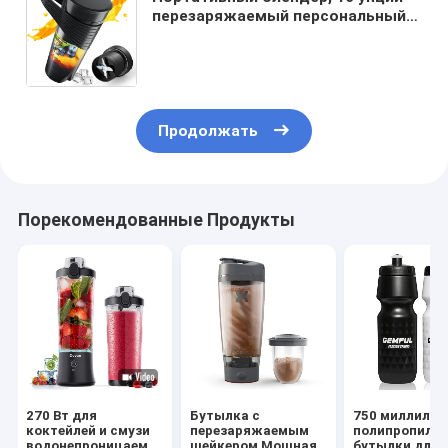
перезаряжаемый персональный
мини-тип С с четырьмя
сверхострыми лезвиями,
многофункциональная бутылка
без BPA.
Продолжать
Порекомендованные Продукты
270 Вт для
Бутылка с
750 миллилит
коктейлей и смузи
перезаряжаемым
полипропиле
водонепроницаемый
шейкером Мощная
бутылки для